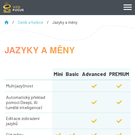
/
Ceník a funkce
/
Jazyky a měny
JAZYKY A MĚNY
Mini
Basic
Advanced
PREMIUM
Multijazyčnost
Automatický překlad 
pomocí DeepL AI 
(umělé inteligence)
Editace zobrazení 
jazyků
Cizí měny