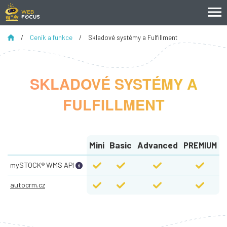
/
Ceník a funkce
/
Skladové systémy a Fulfillment
SKLADOVÉ SYSTÉMY A
FULFILLMENT
Mini
Basic
Advanced
PREMIUM
mySTOCK® WMS API 
autocrm.cz