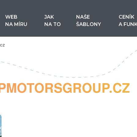
WEB
JAK
NAŠE
CENÍK
NA MÍRU
NA TO
ŠABLONY
A FUN
.cz
NPMOTORSGROUP.CZ