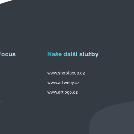
Focus
Naše další služby
www.shopfocus.cz
www.artweby.cz
www.artlogo.cz
e