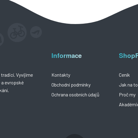
Informace
Shop
tradicí. Vyvíjíme
Kontakty
Ceník
é a evropské
Obchodní podmínky
Jak na to
kání.
Ochrana osobních údajů
Proč my
Akadémi