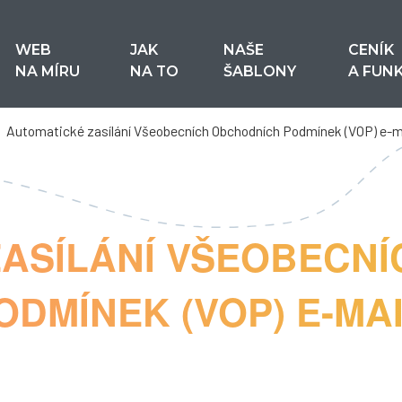
WEB
JAK
NAŠE
CENÍK
NA MÍRU
NA TO
ŠABLONY
A FUN
Automatické zasílání Všeobecních Obchodních Podmínek (VOP) e-
ASÍLÁNÍ VŠEOBECNÍ
DMÍNEK (VOP) E-MA