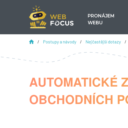
PRONÁJEM
WEBU
/
Postupy a návody
/
Nejčastější dotazy
/
AUTOMATICKÉ Z
OBCHODNÍCH PO