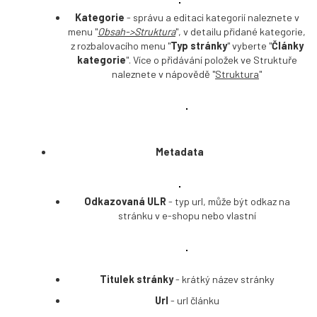
Kategorie
- správu a editaci kategorií naleznete v
menu "
Obsah->Struktura
", v detailu přidané kategorie,
z rozbalovacího menu "
Typ stránky
" vyberte "
Články
kategorie
". Více o přidávání položek ve Struktuře
naleznete v nápovědě "
Struktura
"
Metadata
Odkazovaná ULR
- typ url, může být odkaz na
stránku v e-shopu nebo vlastní
Titulek stránky
- krátký název stránky
Url
- url článku