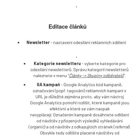
Editace článků
Newsletter
- nastavení odesílání reklamních sdělení
Kategorie newsletteru
- vyberte kategorie pro
odesílání newsletterů. Správu kategorií newsletterů
naleznete v menu "
Články ->
Skupiny odběratelů
".
GA kampaň
- Google Analytics kód kampaně,
označování (popř. tagování) reklamních kampaní v
URL je důležité zejména proto, aby vám nástroj
Google Analytics pomohl rozlišit, které kampaně jsou
efektivní a které se vám naopak
nevyplácejí. Označením kampaně dosáhnete odlišení
od návštěv z přiozených výsledků vyhledávání
(
organic
) a od návštěv z odkazujících stránek (
referral
).
Obvykle tedy odlišíte placené návštěvy od