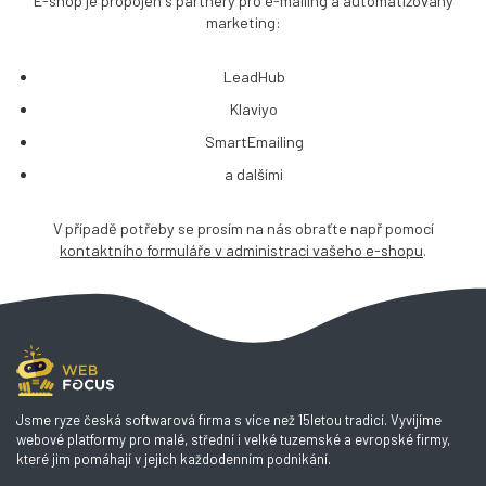
E-shop je propojen s partnery pro e-mailing a automatizovaný
marketing:
LeadHub
Klaviyo
SmartEmailing
a dalšími
V případě potřeby se prosím na nás obraťte např pomocí
kontaktního formuláře v administraci vašeho e-shopu
.
Jsme ryze česká softwarová firma s více než 15letou tradicí. Vyvíjíme
webové platformy pro malé, střední i velké tuzemské a evropské firmy,
které jim pomáhají v jejich každodenním podnikání.