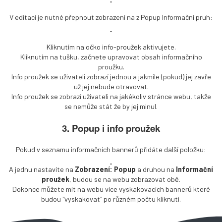
V editaci je nutné přepnout zobrazení na z Popup Informační pruh:
Kliknutím na očko info-proužek aktivujete.
Kliknutím na tušku, začnete upravovat obsah informačního
proužku.
Info proužek se uživateli zobrazí jednou a jakmile (pokud) jej zavře
už jej nebude otravovat.
Info proužek se zobrazí uživateli na jakékoliv stránce webu, takže
se nemůže stát že by jej minul.
3. Popup i info proužek
Pokud v seznamu informačních bannerů přidáte další položku:
A jednu nastavíte na
Zobrazení: Popup
a druhou na
Informační
proužek
, budou se na webu zobrazovat obě.
Dokonce můžete mít na webu více vyskakovacích bannerů které
budou "vyskakovat" po různém počtu kliknutí.