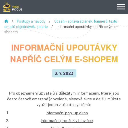
/
Postupy a návody
/
Obsah - správa stránek, bannerů, textů
emailů objednávek, galerie
/
Informační upoutávky napříč celým e-
shopem
INFORMAČNÍ UPOUTÁVKY
NAPŘÍČ CELÝM E-SHOPEM
3. 7. 2023
Pro obeznámení uživatelů s důležitými informacemi, které jsou
často časově omezené (dovolené, slevové akce a další), můžete
využít jeden z těchto systémů:
Informační pop-up okno
Informační proužek v hlavičce