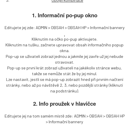
Oboje/kombinace
1. Informační po-pup okno
Editujete jej zde: ADMIN > OBSAH > OBSAH HP > Informační bannery
Kliknutím na očko po-pup aktivujete.
Kliknutím na tušku, začnete upravovat obsah informačního popup
okna.
Pop-up se uživateli zobrazí jednou a jakmile jej zavře už jej nebude
otravovat.
Pop-up se první krát zobrazí uživateli na jakékoliv stránce webu,
takže se nemůže stát že by jej minul.
Lze nastavit, jestli se má pop-up zobrazit hned při prvním načtení
stránky, nebo až po návštěvě 2, 3, nebo pozdější stránky (kliknutí
na podstránku).
2. Info proužek v hlavičce
Editujete jej na tom samém místě zde: ADMIN > OBSAH > OBSAH HP
> Informační bannery