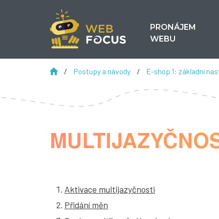
PRONÁJEM
WEBU
/
Postupy a návody
/
E-shop 1: základní na
MULTIJAZYČNO
Aktivace multijazyčnosti
Přidání měn