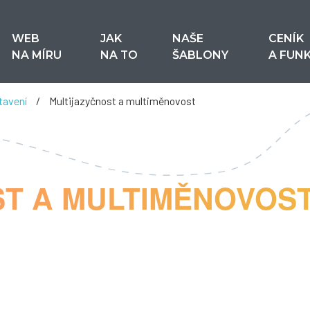
WEB
JAK
NAŠE
CENÍK
NA MÍRU
NA TO
ŠABLONY
A FUN
stavení
/
Multijazyčnost a multiměnovost
ST A MULTIMĚNOVOS