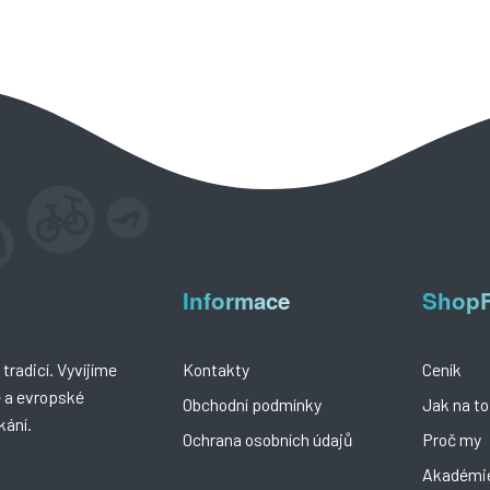
Informace
Shop
tradicí. Vyvíjíme
Kontakty
Ceník
é a evropské
Obchodní podmínky
Jak na to
kání.
Ochrana osobních údajů
Proč my
Akadémi