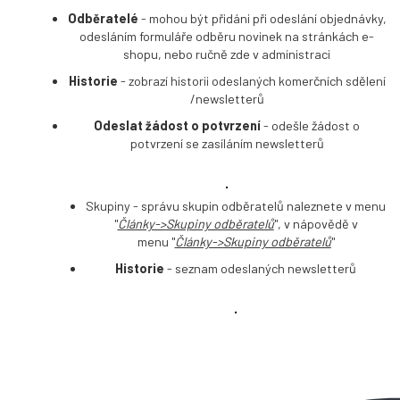
Odběratelé
- mohou být přidáni při odeslání objednávky,
odesláním formuláře odběru novinek na stránkách e-
shopu, nebo ručně zde v administraci
Historie
- zobrazí historii odeslaných komerčních sdělení
/newsletterů
Odeslat žádost o potvrzení
- odešle žádost o
potvrzení se zasíláním newsletterů
Skupiny - správu skupin odběratelů naleznete v menu
"
Články->
Skupiny odběratelů
", v nápovědě v
menu "
Články->
Skupiny odběratelů
"
Historie
- seznam odeslaných newsletterů