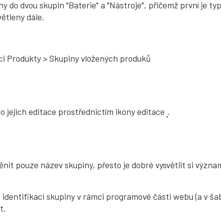
ny do dvou skupin "Baterie" a "Nástroje", přičemž první je t
ětleny dále.
ci Produkty > Skupiny vložených produků
o jejich editace prostřednictím ikony editace
.
nit pouze název skupiny, přesto je dobré vysvětlit si význa
ro identifikaci skupiny v rámci programové části webu (a v 
t.