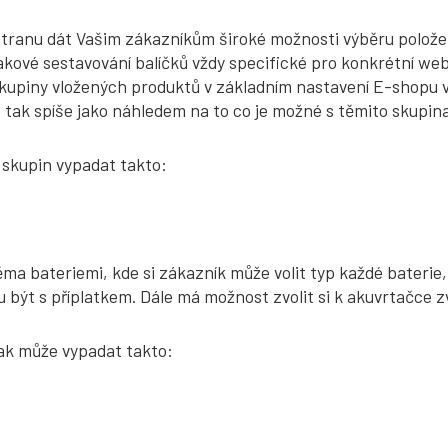
ranu dát Vašim zákazníkům široké možnosti výběru položek,
akové sestavování balíčků vždy specifické pro konkrétní we
upiny vložených produktů v základním nastavení E-shopu vyt
e tak spíše jako náhledem na to co je možné s těmito skupi
 skupin vypadat takto:
ma bateriemi, kde si zákazník může volit typ každé baterie
ou být s příplatkem. Dále má možnost zvolit si k akuvrtačc
ak může vypadat takto: