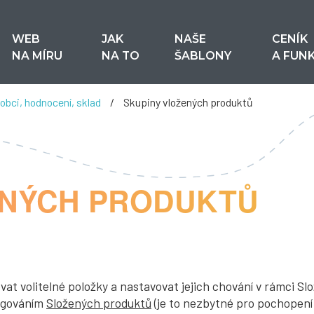
WEB
JAK
NAŠE
CENÍK
NA MÍRU
NA TO
ŠABLONY
A FUN
obci, hodnocení, sklad
/
Skupiny vložených produktů
ENÝCH PRODUKTŮ
at volitelné položky a nastavovat jejich chování v rámci S
ungováním
Složených produktů
(je to nezbytné pro pochopení 