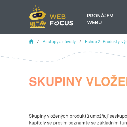
PRONÁJEM
WEBU
/
Postupy a návody
/
Eshop 2: Produkty, výr
SKUPINY VLOŽ
Skupiny vložených produktů umožňují seskupov
kapitoly se prosím seznamte se základním f