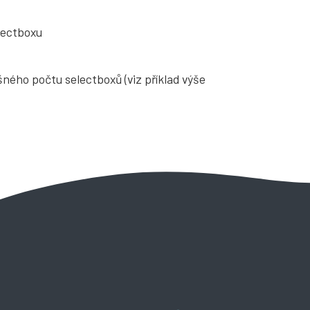
lectboxu
ného počtu selectboxů (viz příklad výše