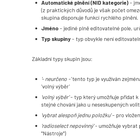
Automatické plnění (NID kategorie)
- jm
(z praktických důvodů je však počet omeze
skupina disponuje funkcí rychlého plnění.
Jméno
- jediné plně editovatelné pole, 
Typ skupiny
- typ obvykle není editovatel
Základní typy skupin jsou:
'- neurčeno -'
tento typ je využíván zejména
'volný výběr'
'volný výběr'
- typ který umožňuje přidat k
stejné chování jako u neseskupených volit
'vybrat alespoň jednu položku'
- pro vložen
'radioselect nepovinný'
- umožňuje vybrat p
"Nástroje")