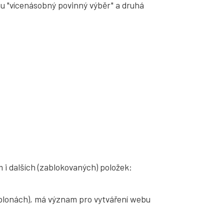
ypu "vícenásobný povinný výběr" a druhá
m i dalších (zablokovaných) položek:
šablonách), má význam pro vytváření webu