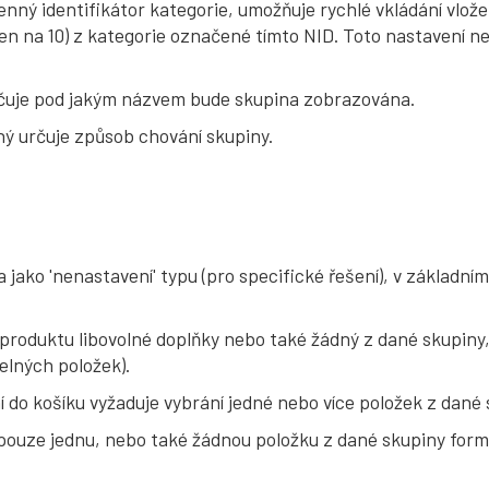
enný identifikátor kategorie, umožňuje rychlé vkládání vlož
n na 10) z kategorie označené tímto NID. Toto nastavení nel
určuje pod jakým názvem bude skupina zobrazována.
ný určuje způsob chování skupiny.
 jako 'nenastavení' typu (pro specifické řešení), v základn
 produktu libovolné doplňky nebo také žádný z dané skupiny
elných položek).
í do košíku vyžaduje vybrání jedné nebo více položek z dan
ouze jednu, nebo také žádnou položku z dané skupiny formou