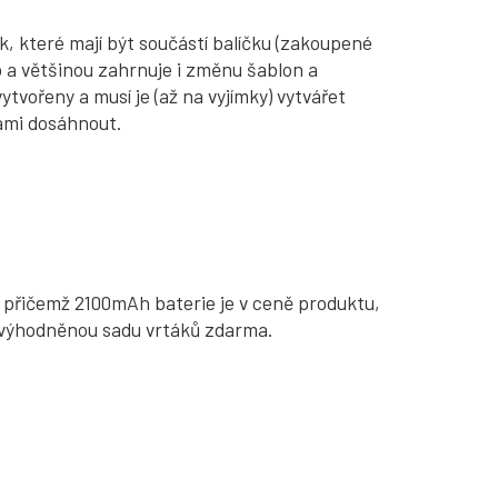
 které mají být součástí balíčku (zakoupené
b a většinou zahrnuje i změnu šablon a
vořeny a musí je (až na vyjímky) vytvářet
nami dosáhnout.
, přičemž 2100mAh baterie je v ceně produktu,
e zvýhodněnou sadu vrtáků zdarma.