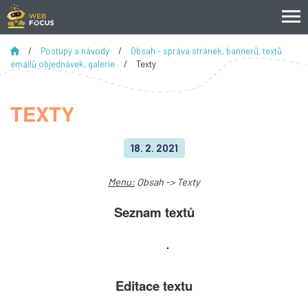
/
Postupy a návody
/
Obsah - správa stránek, bannerů, textů
emailů objednávek, galerie
/
Texty
TEXTY
18. 2. 2021
Menu:
Obsah -> Texty
Seznam textů
Editace textu