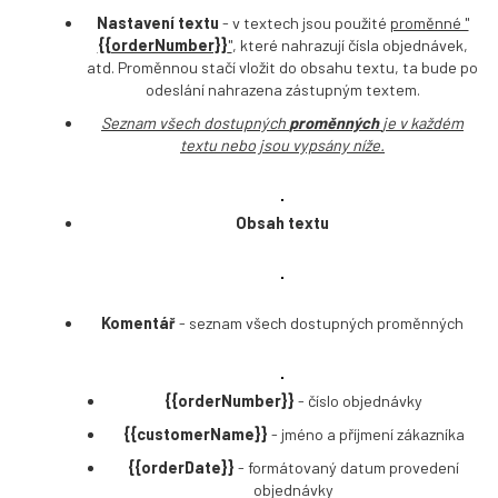
Nastavení textu
- v textech jsou použité
proměnné "
{{orderNumber}}
"
, které nahrazují čísla objednávek,
atd. Proměnnou stačí vložit do obsahu textu, ta bude po
odeslání nahrazena zástupným textem.
Seznam všech dostupných
proměnných
je v každém
textu nebo jsou vypsány níže.
Obsah textu
Komentář
- seznam všech dostupných proměnných
{{orderNumber}}
- číslo objednávky
{{customerName}}
- jméno a příjmení zákazníka
{{orderDate}}
- formátovaný datum provedení
objednávky