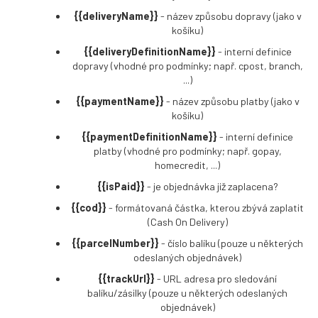
{{deliveryName}}
- název způsobu dopravy (jako v
košíku)
{{deliveryDefinitionName}}
- interní definice
dopravy (vhodné pro podmínky; např. cpost, branch,
...)
{{paymentName}}
- název způsobu platby (jako v
košíku)
{{paymentDefinitionName}}
- interní definice
platby (vhodné pro podmínky; např. gopay,
homecredit, ...)
{{isPaid}}
- je objednávka již zaplacena?
{{cod}}
- formátovaná částka, kterou zbývá zaplatit
(Cash On Delivery)
{{parcelNumber}}
- číslo balíku (pouze u některých
odeslaných objednávek)
{{trackUrl}}
- URL adresa pro sledování
balíku/zásilky (pouze u některých odeslaných
objednávek)