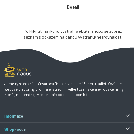
Detail
Po kliknutí na ikonu výstrah webu/e-shopu se zobrazí
seznam s odkazem na danou výstrahu/nesrovnalost.
Jsme ryze česká softwarová firma s více než 15letou tradicí. Vyvíjíme
webové platformy pro malé, střední i velké tuzemské a evropské firmy,
které jim pomáhají v jejich každodenním podnikání.
Informace
ShopFocus