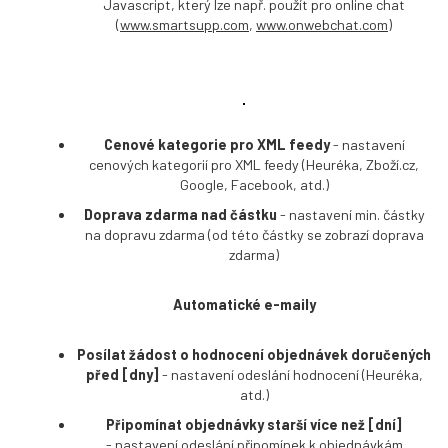
Javascript, který lze např. použít pro online chat
(
www.smartsupp.com
,
www.onwebchat.com
)
Cenové kategorie pro XML feedy
- nastavení
cenových kategorií pro XML feedy (Heuréka, Zboží.cz,
Google, Facebook, atd.)
Doprava zdarma nad částku
- nastavení min. částky
na dopravu zdarma (od této částky se zobrazí doprava
zdarma)
Automatické e-maily
Posílat žádost o hodnocení objednávek doručených
před [dny]
- nastavení odeslání hodnocení (Heuréka,
atd.)
Připomínat objednávky starší více než [dní]
- nastavení odeslání připomínek k objednávkám